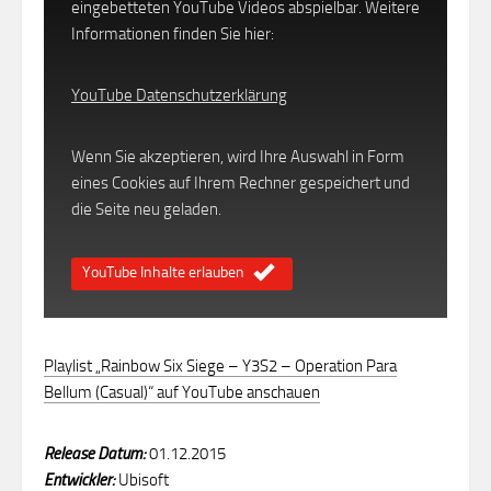
eingebetteten YouTube Videos abspielbar. Weitere
Informationen finden Sie hier:
YouTube Datenschutzerklärung
Wenn Sie akzeptieren, wird Ihre Auswahl in Form
eines Cookies auf Ihrem Rechner gespeichert und
die Seite neu geladen.
YouTube Inhalte erlauben
Playlist „Rainbow Six Siege – Y3S2 – Operation Para
Bellum (Casual)“ auf YouTube anschauen
Release Datum:
01.12.2015
Entwickler:
Ubisoft