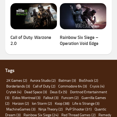
Call of Duty: Warzone
Rainbow Six Siege –
2.0
Operation Void Edge
Tags
2K Games
(2)
Aurora Studio
(2)
Batman
(3)
BioShock
(2)
Borderlands
(3)
Call of Duty
(2)
Commodore 64
(3)
Crysis
(4)
Crytek
(4)
Dead Space
(3)
Deus Ex
(5)
Dontnod Entertainment
(3)
Eidos Montreal
(3)
Fallout
(3)
Funcom
(2)
Guerrilla Games
(2)
Horizon
(2)
Ion Storm
(2)
Koop
(38)
Life is Strange
(3)
MachineGames
(3)
Ninja Theory
(2)
PvP Shooter
(31)
Quantic
Dream
(3)
Rainbow Six Siege
(24)
Red Thread Games
(2)
Remedy