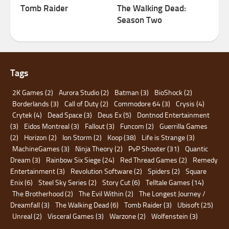
Tomb Raider
The Walking Dead:
Season Two
Tags
2K Games
(2)
Aurora Studio
(2)
Batman
(3)
BioShock
(2)
Borderlands
(3)
Call of Duty
(2)
Commodore 64
(3)
Crysis
(4)
Crytek
(4)
Dead Space
(3)
Deus Ex
(5)
Dontnod Entertainment
(3)
Eidos Montreal
(3)
Fallout
(3)
Funcom
(2)
Guerrilla Games
(2)
Horizon
(2)
Ion Storm
(2)
Koop
(38)
Life is Strange
(3)
MachineGames
(3)
Ninja Theory
(2)
PvP Shooter
(31)
Quantic
Dream
(3)
Rainbow Six Siege
(24)
Red Thread Games
(2)
Remedy
Entertainment
(3)
Revolution Software
(2)
Spiders
(2)
Square
Enix
(6)
Steel Sky Series
(2)
Story Cut
(6)
Telltale Games
(14)
The Brotherhood
(2)
The Evil Within
(2)
The Longest Journey /
Dreamfall
(3)
The Walking Dead
(6)
Tomb Raider
(3)
Ubisoft
(25)
Unreal
(2)
Visceral Games
(3)
Warzone
(2)
Wolfenstein
(3)